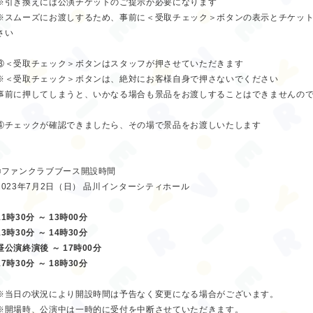
※引き換えには公演チケットのご提示が必要になります
※スムーズにお渡しするため、事前に＜受取チェック＞ボタンの表示とチケッ
さい
③＜受取チェック＞ボタンはスタッフが押させていただきます
※＜受取チェック＞ボタンは、絶対にお客様自身で押さないでください
事前に押してしまうと、いかなる場合も景品をお渡しすることはできませんの
④チェックが確認できましたら、その場で景品をお渡しいたします
■ファンクラブブース開設時間
2023年7月2日（日） 品川インターシティホール
11時30分 ～ 13時00分
13時30分 ～ 14時30分
昼公演終演後 ～ 17時00分
17時30分 ～ 18時30分
※当日の状況により開設時間は予告なく変更になる場合がございます。
※開場時、公演中は一時的に受付を中断させていただきます。