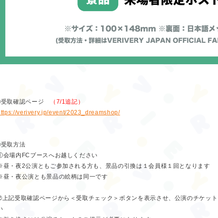
■受取確認ページ
（7/1追記）
https://verivery.jp/event/2023_dreamshop/
■受取方法
①会場内FCブースへお越しください
※昼・夜2公演ともご参加される方も、景品の引換は１会員様１回となります
※昼・夜公演とも景品の絵柄は同一です
➁上記受取確認ページから＜受取チェック＞ボタンを表示させ、公演のチケッ
い