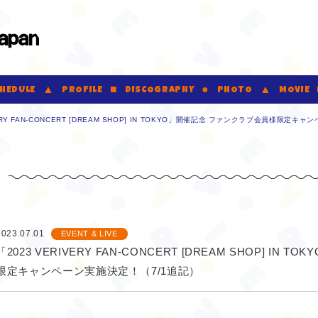
VERRER JAPAN Official Fanclub
HEDULE
PROFILE
DISCOGRAPHY
PHOTO
MOVIE
VERY FAN-CONCERT [DREAM SHOP] IN TOKYO」開催記念 ファンクラブ会員様限定
2023.07.01
EVENT & LIVE
「2023 VERIVERY FAN-CONCERT [DREAM SHOP] I
限定キャンペーン実施決定！（7/1追記）