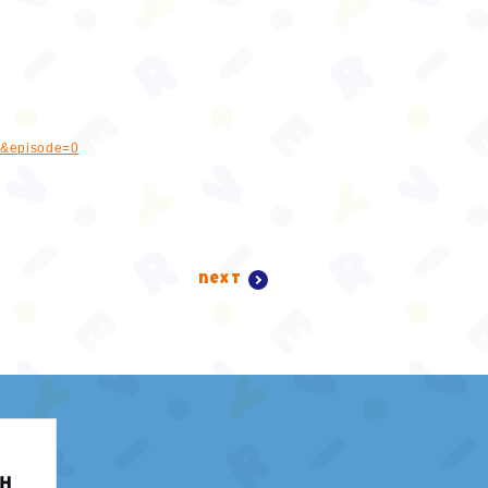
8&episode=0
next