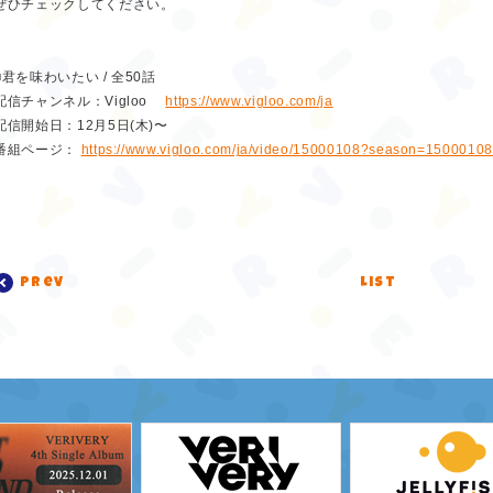
ぜひチェックしてください。
■君を味わいたい / 全50話
配信チャンネル：Vigloo
https://www.vigloo.com/ja
配信開始日：12月5日(木)〜
番組ページ：
https://www.vigloo.com/ja/video/15000108?season=1500010
prev
list