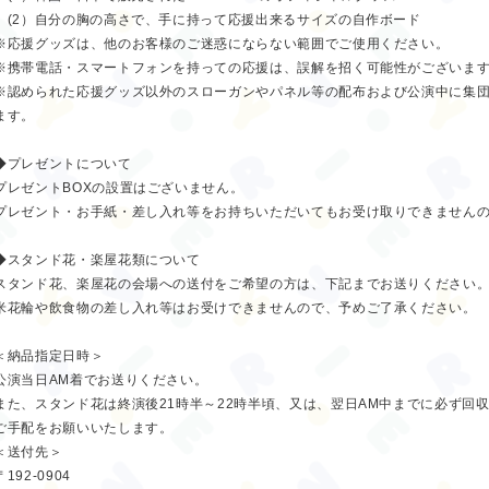
(2）自分の胸の高さで、手に持って応援出来るサイズの自作ボード
※応援グッズは、他のお客様のご迷惑にならない範囲でご使用ください。
※携帯電話・スマートフォンを持っての応援は、誤解を招く可能性がございま
※認められた応援グッズ以外のスローガンやパネル等の配布および公演中に集
ます。
◆プレゼントについて
プレゼントBOXの設置はございません。
プレゼント・お手紙・差し入れ等をお持ちいただいてもお受け取りできません
◆スタンド花・楽屋花類について
スタンド花、楽屋花の会場への送付をご希望の方は、下記までお送りください
米花輪や飲食物の差し入れ等はお受けできませんので、予めご了承ください。
＜納品指定日時＞
公演当日AM着でお送りください。
また、スタンド花は終演後21時半～22時半頃、又は、翌日AM中までに必ず回
ご手配をお願いいたします。
＜送付先＞
〒192-0904