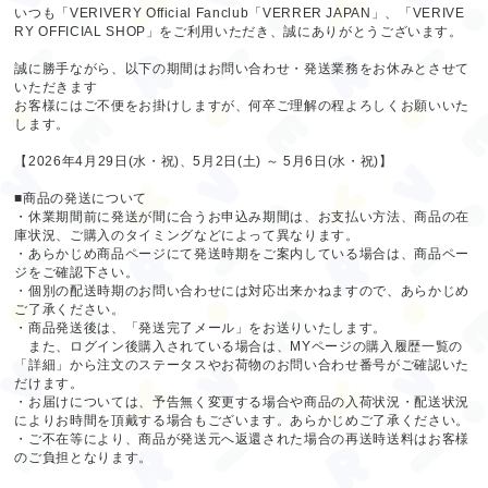
いつも「VERIVERY Official Fanclub「VERRER JAPAN」、「VERIVE
RY OFFICIAL SHOP」をご利用いただき、誠にありがとうございます。
誠に勝手ながら、以下の期間はお問い合わせ・発送業務をお休みとさせて
いただきます
お客様にはご不便をお掛けしますが、何卒ご理解の程よろしくお願いいた
します。
【2026年4月29日(水・祝)、5月2日(土) ～ 5月6日(水・祝)】
■商品の発送について
・休業期間前に発送が間に合うお申込み期間は、お支払い方法、商品の在
庫状況、ご購入のタイミングなどによって異なります。
・あらかじめ商品ページにて発送時期をご案内している場合は、商品ペー
ジをご確認下さい。
・個別の配送時期のお問い合わせには対応出来かねますので、あらかじめ
ご了承ください。
・商品発送後は、「発送完了メール」をお送りいたします。
また、ログイン後購入されている場合は、MYページの購入履歴一覧の
「詳細」から注文のステータスやお荷物のお問い合わせ番号がご確認いた
だけます。
・お届けについては、予告無く変更する場合や商品の入荷状況・配送状況
によりお時間を頂戴する場合もございます。あらかじめご了承ください。
・ご不在等により、商品が発送元へ返還された場合の再送時送料はお客様
のご負担となります。