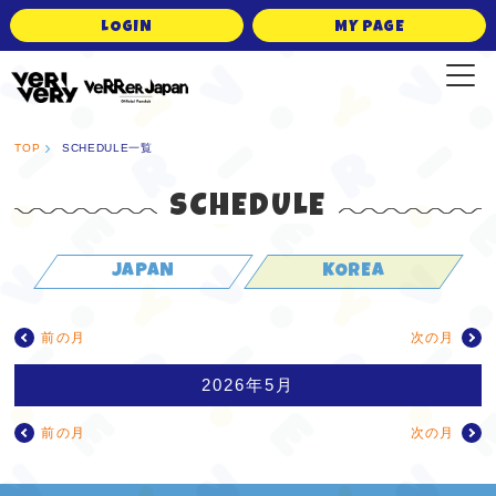
LOGIN
MY PAGE
VERRER JAPAN Official Fanclub
TOP
SCHEDULE一覧
SCHEDULE
JAPAN
KOREA
前の月
次の月
2026年5月
前の月
次の月