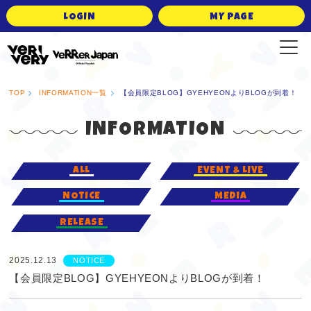
LOGIN
MY PAGE
VERRER JAPAN Official Fanclub
TOP
INFORMATION一覧
【会員限定BLOG】GYEHYEONよりBLOGが到着！
INFORMATION
ALL
EVENT & LIVE
NOTICE
MEDIA
RELEASE
2025.12.13
NOTICE
【会員限定BLOG】GYEHYEONよりBLOGが到着！