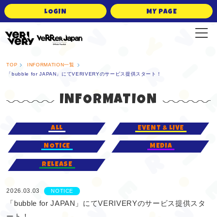
LOGIN
MY PAGE
VERRER JAPAN Official Fanclub
TOP
INFORMATION一覧
「bubble for JAPAN」にてVERIVERYのサービス提供スタート！
INFORMATION
ALL
EVENT & LIVE
NOTICE
MEDIA
RELEASE
2026.03.03
NOTICE
「bubble for JAPAN」にてVERIVERYのサービス提供スタ
ート！