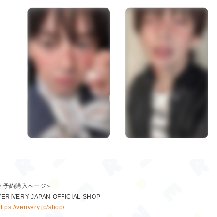
＜予約購入ページ＞
VERIVERY JAPAN OFFICIAL SHOP
ttps://verivery.jp/shop/