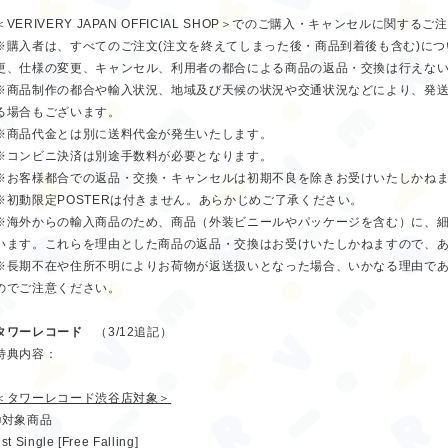
＜VERIVERY JAPAN OFFICIAL SHOP＞でのご購入・キャンセルに関する
※購入者は、すべてのご注文(注文を終えてしまった後・商品到着後も含む)に
更、仕様の変更、キャンセル、利用者の都合による商品の返品・交換は行えな
※商品制作の都合や輸入状況、地域及び天候の状況や交通状況などにより、発
る場合もございます。
※商品代金とは別に送料代金が発生いたします。
※コンビニ決済は別途手数料が必要となります。
※お客様都合での返品・交換・キャンセルは初期不良を除きお受けいたしかね
※初動限定POSTERは付きません。あらかじめご了承ください。
※海外からの輸入商品のため、商品（外装ビニールやパッケージを含む）に、
います。これらを理由とした商品の返品・交換はお受けいたしかねますので、
※長期不在や住所不明によりお荷物が返送扱いとなった場合、いかなる理由で
のでご注意ください。
タワーレコード
（3/12追記）
特典内容：
＜タワーレコード渋谷店対象＞
■対象商品
st Single [Free Falling]