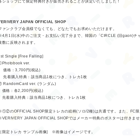
各ショップにて限定特典付きが販売されることが決定いたしました！
VERIVERY JAPAN OFFICIAL SHOP
ファンクラブ会員様でなくても、どなたでもお求めいただけます。
※4月1日(水)中のご注文・お支払い完了分まで、韓国の「CIRCLE (旧gaon)
枚数に反映されます。
st Single [Free Falling]
①Photobook ver.
価格：3,700円(税込)
先着購入特典：該当商品1枚につき、トレカ1枚
② RandomCard ver. (ランダム)
価格：各2,200円(税込)
先着購入特典：該当商品1枚につき、トレカ1枚
※①②のOFFICIAL SHOP限定トレカの絵柄(ソロ/2種)は共通です。また、F
※VERIVERY JAPAN OFFICIAL SHOPではメーカー特典のポスターは
［限定トレカ サンプル画像] ※画像はイメージです。