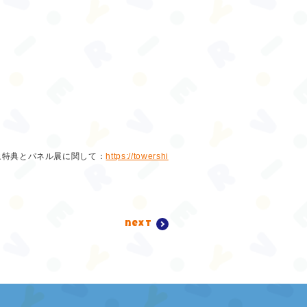
。
ン対象特典とパネル展に関して：
https://towershi
next