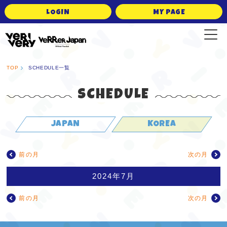
LOGIN
MY PAGE
VERRER JAPAN Official Fanclub
TOP
SCHEDULE一覧
SCHEDULE
JAPAN
KOREA
前の月
次の月
2024年7月
前の月
次の月