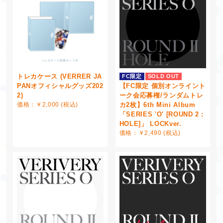
トレカケース (VERRER JA
FC限定
SOLD OUT
【FC限定 個別オンライント
PANオフィシャルグッズ202
ーク会応募権/ランダムトレ
2)
カ2枚】6th Mini Album
価格：￥2,000 (税込)
「SERIES 'O' [ROUND 2 :
HOLE]」 LOCKver.
価格：￥2,490 (税込)