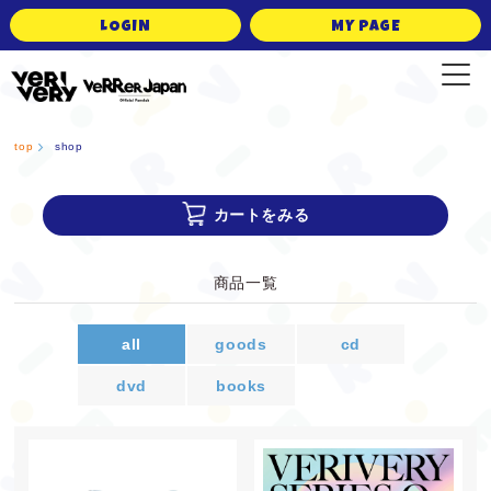
LOGIN
MY PAGE
VERRER JAPAN Official Fanclub
top
shop
カートをみる
商品一覧
all
goods
cd
dvd
books