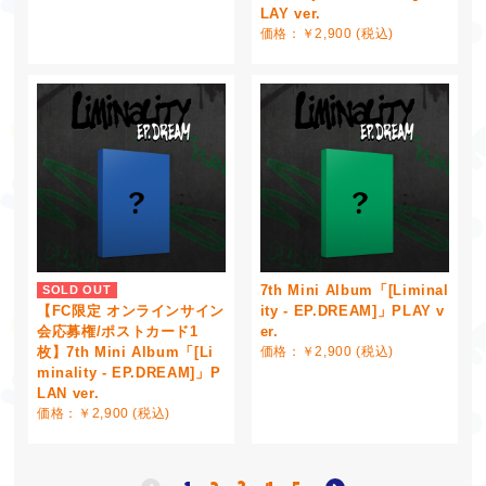
LAY ver.
価格：￥2,900 (税込)
7th Mini Album「[Liminal
SOLD OUT
【FC限定 オンラインサイン
ity - EP.DREAM]」PLAY v
会応募権/ポストカード1
er.
枚】7th Mini Album「[Li
価格：￥2,900 (税込)
minality - EP.DREAM]」P
LAN ver.
価格：￥2,900 (税込)