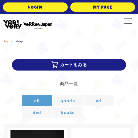
LOGIN
MY PAGE
VERRER JAPAN Official Fanclub
top
shop
カートをみる
商品一覧
all
goods
cd
dvd
books