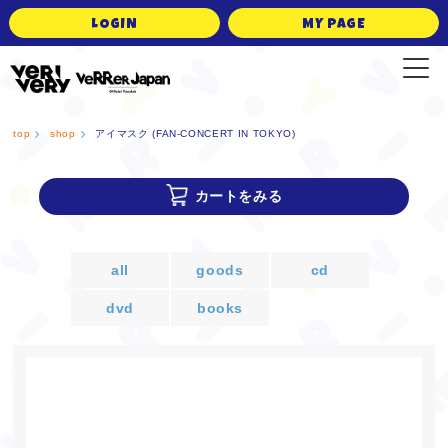
LOGIN
MY PAGE
VERRER JAPAN Official Fanclub
top
shop
アイマスク (FAN-CONCERT IN TOKYO)
カートをみる
all
goods
cd
dvd
books