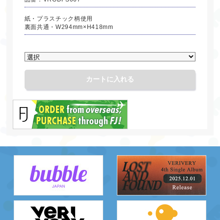
紙・プラスチック柄使用
裏面共通・W294mm×H418mm