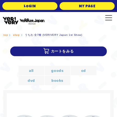
LOGIN
MY PAGE
VERRER JAPAN Official Fanclub
top
shop
うちわ 全7種 (VERIVERY Japan 1st Show)
カートをみる
all
goods
cd
dvd
books