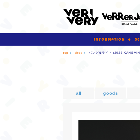
INFORMATION
SC
top
shop
バングルライト (2026 KANGMIN
all
goods