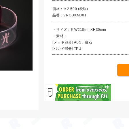
価格：￥2,500 (税込)
品番：VRGDKM001
・サイズ：約W210mmXH30mm
・素材：
[メッキ部分] ABS、磁石
[バンド部分] TPU