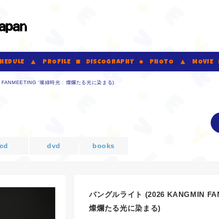
VERRER JAPAN Official Fanclub
HEDULE
PROFILE
DISCOGRAPHY
PHOTO
MOVIE
 FANMEETING ‘璨綠時光 : 燦爛たる光に染まる)
cd
dvd
books
バングルライト (2026 KANGMIN FA
燦爛たる光に染まる)