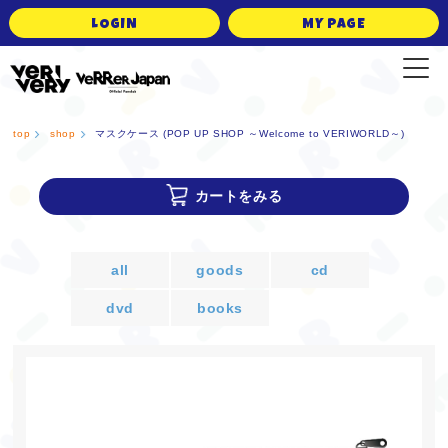
LOGIN
MY PAGE
VERRER JAPAN Official Fanclub
top
shop
マスクケース (POP UP SHOP ～Welcome to VERIWORLD～)
カートをみる
all
goods
cd
dvd
books