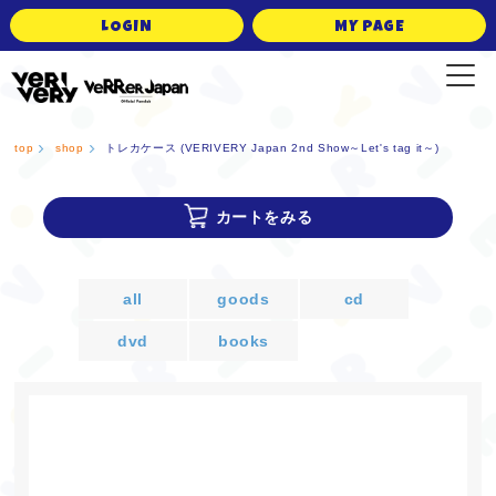
LOGIN
MY PAGE
VERRER JAPAN Official Fanclub
top
shop
トレカケース (VERIVERY Japan 2nd Show～Let's tag it～)
カートをみる
all
goods
cd
dvd
books