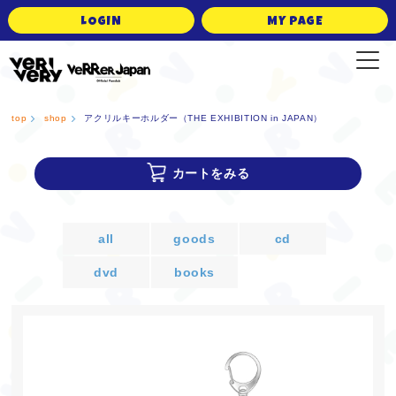
LOGIN
MY PAGE
VERRER JAPAN Official Fanclub
top
shop
アクリルキーホルダー（THE EXHIBITION in JAPAN）
カートをみる
all
goods
cd
dvd
books